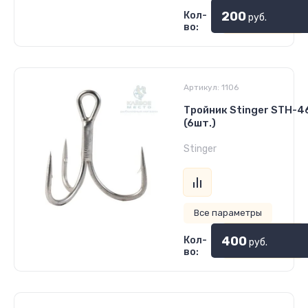
200
Кол-
руб.
во:
Артикул:
1106
Тройник Stinger STH-4
(6шт.)
Stinger
Все параметры
400
Кол-
руб.
во: