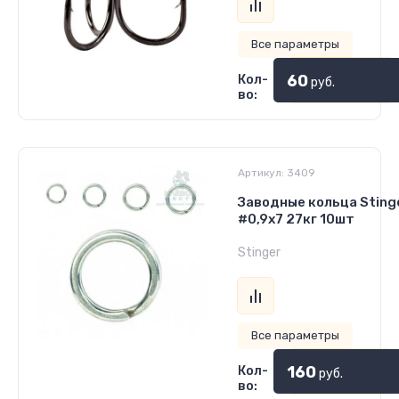
Все параметры
60
Кол-
руб.
во:
Артикул:
3409
Заводные кольца Sting
#0,9x7 27кг 10шт
Stinger
Все параметры
160
Кол-
руб.
во: