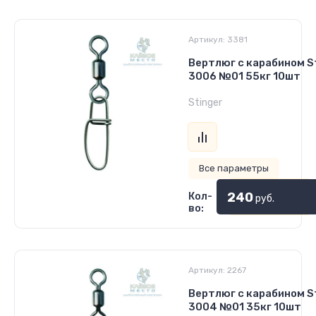
Артикул:
3381
Вертлюг с карабином St
3006 №01 55кг 10шт
Stinger
Все параметры
240
Кол-
руб.
во:
Артикул:
2267
Вертлюг с карабином St
3004 №01 35кг 10шт