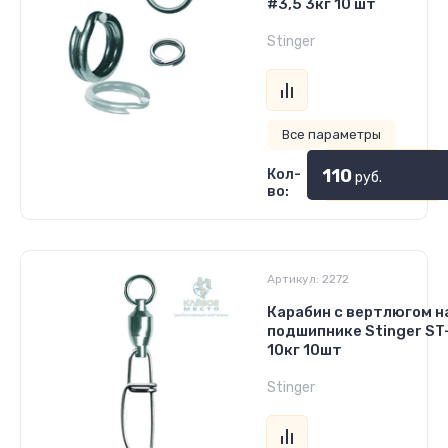
#3,5 3кг 10 шт
Stinger
Все параметры
110
Кол-
руб.
во:
Артикул:
2272
Карабин с вертлюгом н
подшипнике Stinger S
10кг 10шт
Stinger