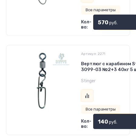
Все параметры
570
Кол-
руб.
во:
Артикул:
2271
Вертлюг с карабином St
3099-03 №2+3 40кг 5 
Stinger
Все параметры
140
Кол-
руб.
во: