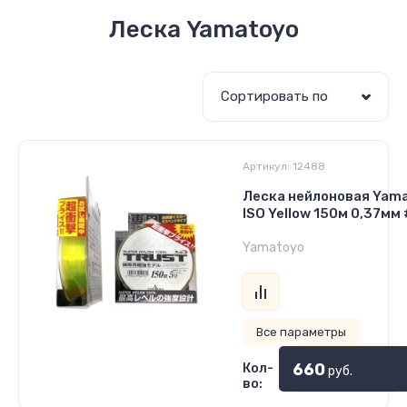
Леска Yamatoyo
Сортировать по
Артикул:
12488
Леска нейлоновая Yama
ISO Yellow 150м 0,37мм #
Yamatoyo
Все параметры
660
Кол-
руб.
во: