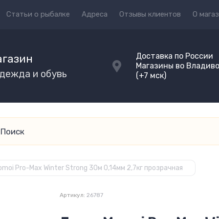
Статьи о рыбалке
Адреса
Отзывы клиентов
О мага
Доставка по России
агазин
Магазины во Владив
одежда и обувь
(+7 мск)
moi Pro-Max Winter Strong 30м 0,14мм 2,7кг прозрачная
Артикул:
26787