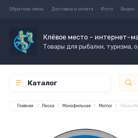
Обратная связь
Доставка и оплата
Фото
Видео
Клёвое место - интернет-м
Товары для рыбалки, туризма, 
Каталог
Главная
/
Леска
/
Монофильная
/
Momoi
/
Леска Mo