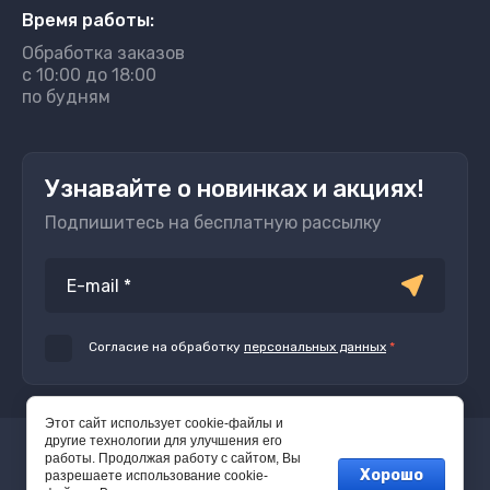
Время работы:
Обработка заказов
с 10:00 до 18:00
по будням
Узнавайте о новинках и акциях!
Подпишитесь на бесплатную рассылку
Согласие на обработку
персональных данных
*
Этот сайт использует cookie-файлы и
другие технологии для улучшения его
Copyright © 2010-2026 Клёвое место.
работы. Продолжая работу с сайтом, Вы
Хорошо
Политика конфиденциальности
разрешаете использование cookie-