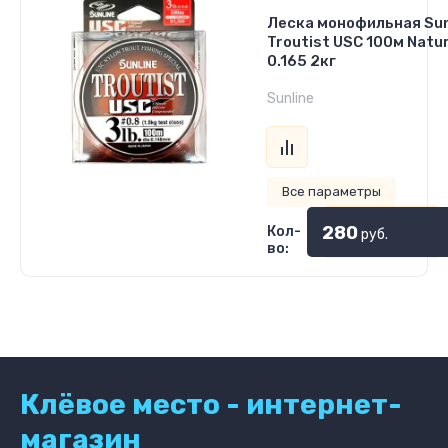
Леска монофильная Sun
Troutist USC 100м Natu
0.165 2кг
Sunline
Все параметры
280
Кол-
руб.
во:
Клёвое место - интернет-
магазин