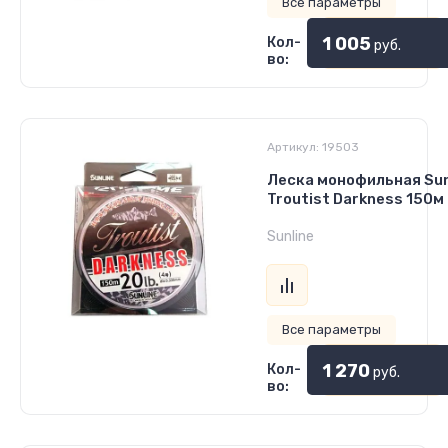
Все параметры
1 005
Кол-
руб.
во:
Артикул:
19503
Леска монофильная Sun
Troutist Darkness 150м 
Sunline
Все параметры
1 270
Кол-
руб.
во: