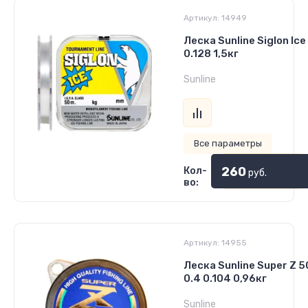
Артикул:
14949
Леска Sunline Siglon Ice
0.128 1,5кг
Sunline
Все параметры
260
Кол-
руб.
во:
Артикул:
14955
Леска Sunline Super Z 5
0.4 0.104 0,96кг
Sunline