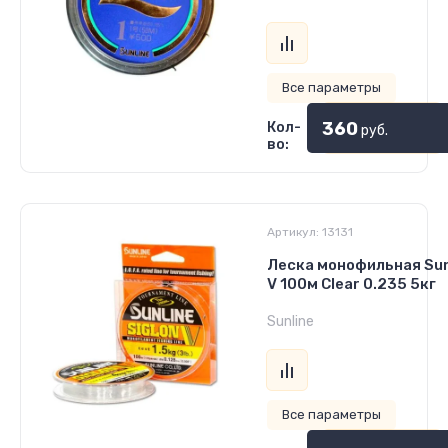
Все параметры
360
Кол-
руб.
во:
Артикул:
13131
Леска монофильная Sunl
V 100м Clear 0.235 5кг
Sunline
Все параметры