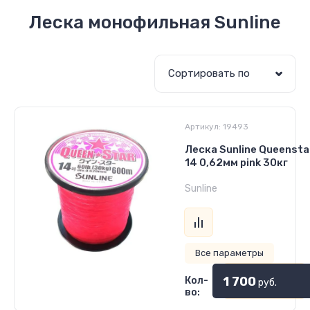
Леска монофильная Sunline
Сортировать по
Артикул:
19493
Леска Sunline Queensta
14 0,62мм pink 30кг
Sunline
Все параметры
1 700
Кол-
руб.
во: