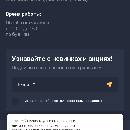
Время работы:
Обработка заказов
с 10:00 до 18:00
по будням
Узнавайте о новинках и акциях!
Подпишитесь на бесплатную рассылку
Согласие на обработку
персональных данных
*
Этот сайт использует cookie-файлы и
другие технологии для улучшения его
Copyright © 2010-2026 Клёвое место.