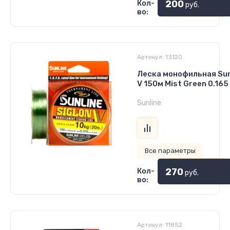
200
Кол-
руб.
во:
Артикул:
13120
Леска монофильная Sunl
V 150м Mist Green 0.165
Sunline
Все параметры
270
Кол-
руб.
во:
Артикул:
11852