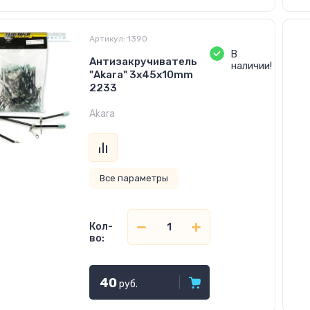
Артикул:
1390
В
Антизакручиватель
наличии!
"Akara" 3x45x10mm
2233
Akara
Все параметры
Кол-
во:
40
руб.