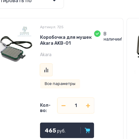
тировать по
Артикул:
725
В
Коробочка для мушек
наличии!
Akara AKB-01
Akara
Все параметры
Кол-
во:
465
руб.