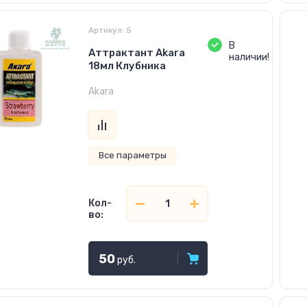
Артикул:
5
В
Аттрактант Akara
наличии!
18мл Клубника
Akara
Все параметры
Кол-
во:
50
руб.