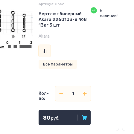
Артикул:
5362
В
Вертлюг бисерный
наличии!
Akara 2260103-8 №8
13кг 5 шт
Akara
Все параметры
Кол-
во:
80
руб.