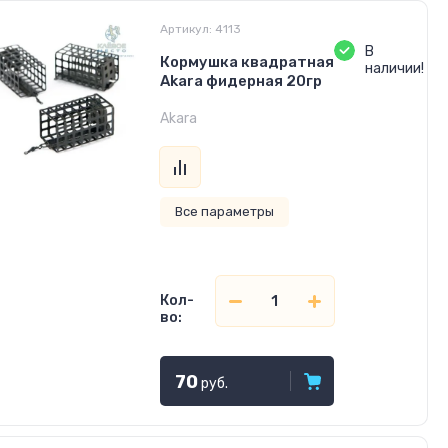
Артикул:
4113
В
Кормушка квадратная
наличии!
Akara фидерная 20гр
Akara
Все параметры
Кол-
во:
70
руб.