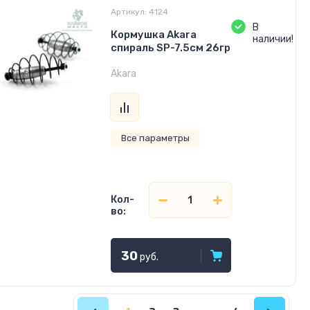
Артикул:
4124
В
Кормушка Akara
наличии!
cпираль SP-7.5см 26гр
Akara
Все параметры
Кол-
во:
30
руб.