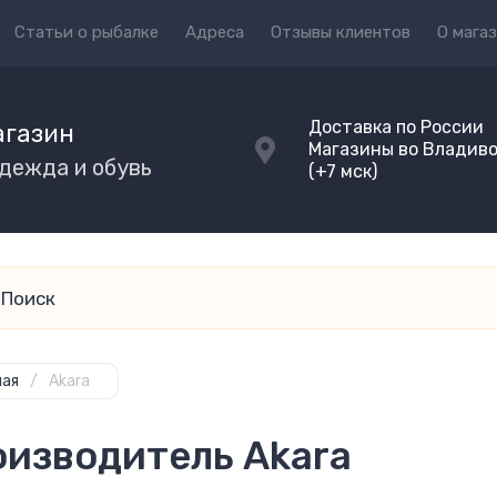
Статьи о рыбалке
Адреса
Отзывы клиентов
О мага
Доставка по России
агазин
Магазины во Владив
одежда и обувь
(+7 мск)
ная
/
Akara
изводитель Akara