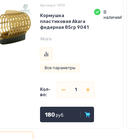
Артикул:
1319
В
Кормушка
наличии!
пластиковая Akara
фидерная 85гр 9041
Akara
Все параметры
Кол-
во:
180
руб.