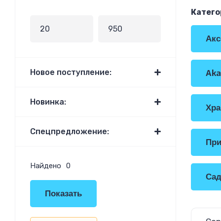
Катего
Акс
Новое поступление:
Aka
Новинка:
Хра
Спецпредложение:
При
Найдено
0
Сад
Показать