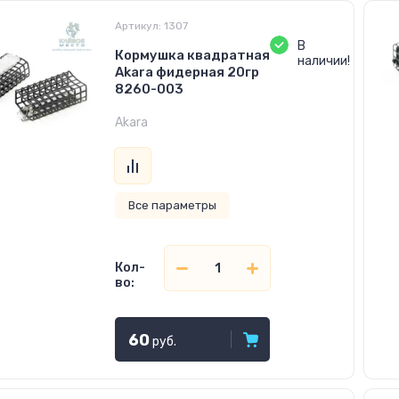
Артикул:
1307
В
Кормушка квадратная
наличии!
Akara фидерная 20гр
8260-003
Akara
Все параметры
Кол-
во:
60
руб.