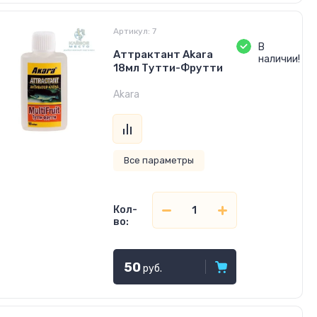
Артикул:
7
В
Аттрактант Akara
наличии!
18мл Тутти-Фрутти
Akara
Все параметры
Кол-
во:
50
руб.