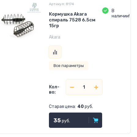
Артикул:
8174
В
Кормушка Akara
наличии!
cпираль 7528 6.5см
15гр
Akara
Все параметры
Кол-
во:
Старая цена:
40
руб.
35
руб.