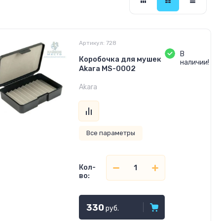
Артикул:
728
В
Коробочка для мушек
наличии!
Akara MS-0002
Akara
Все параметры
Кол-
во:
330
руб.