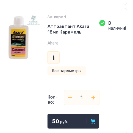
Артикул:
4
В
Аттрактант Akara
наличии!
18мл Карамель
Akara
Все параметры
Кол-
во:
50
руб.